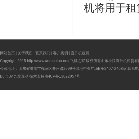
机将用于租
网站首页
|
关于我们
|
联系我们
|
客户案例
|
直升机租赁
Copyright 2015
http://www.aerochina.net/
飞机之家 版权所有山东小汉直升机租赁有
公司地址：山东省济南市槐荫区齐州路2999号绿地中央广场B座2407-2408室 联系电话：
Built By
九维互动
技术支持
鲁ICP备13022057号