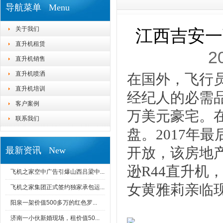
导航菜单 Menu
关于我们
江西吉安一
直升机租赁
2
直升机销售
直升机喷洒
在国外，飞行
直升机培训
经纪人的必需
客户案例
万美元豪宅。
联系我们
盘。2017年
开放，该房地
最新资讯 New
逊R44直升
飞机之家空中广告引爆山西吕梁中...
女黄雅莉亲临
飞机之家集团正式签约独家承包运...
阳泉一架价值500多万的红色罗...
济南一小伙新婚现场，租价值50...