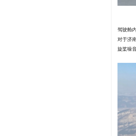
驾驶舱
对于济
旋桨噪