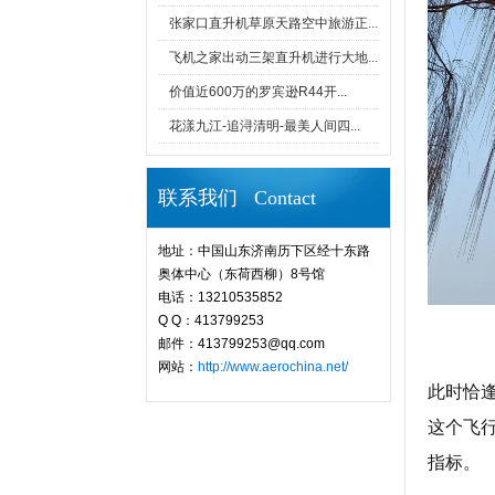
张家口直升机草原天路空中旅游正...
飞机之家出动三架直升机进行大地...
价值近600万的罗宾逊R44开...
花漾九江-追浔清明-最美人间四...
联系我们 Contact
地址：中国山东济南历下区经十东路
奥体中心（东荷西柳）8号馆
电话：13210535852
Q Q：413799253
邮件：413799253@qq.com
网站：
http://www.aerochina.net/
此时恰
这个飞
指标。