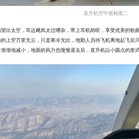
直升机空中巡检图二
内望出太空，耳边飓风太过嘈杂，带上耳机助听，享受优美的歌
南的上空万里无云，只是寒冷无比，地勤人员待飞机离地起飞后
音渐渐地减小，地面的风力也慢慢退去后，直升机以小圆点的形