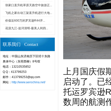
张家口直升机草原天路空中旅游正...
飞机之家出动三架直升机进行大地...
价值近600万的罗宾逊R44开...
花漾九江-追浔清明-最美人间四...
联系我们 Contact
地址：中国山东济南历下区经十东路
奥体中心（东荷西柳）8号馆
电话：13210535852
上月国庆假
Q Q：413799253
邮件：413799253@qq.com
启动了。已
网站：
http://www.aerochina.net/
托运罗宾逊R
数周的航测