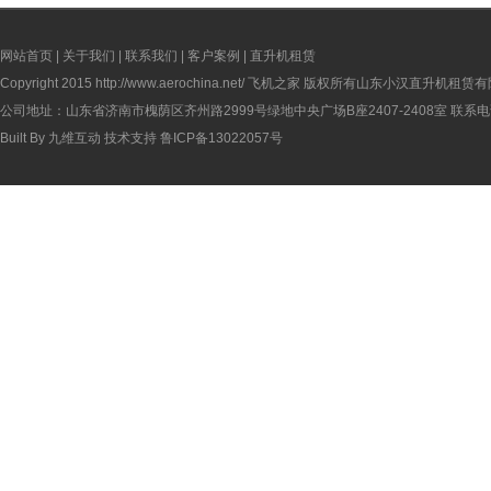
网站首页
|
关于我们
|
联系我们
|
客户案例
|
直升机租赁
Copyright 2015
http://www.aerochina.net/
飞机之家 版权所有山东小汉直升机租赁有
公司地址：山东省济南市槐荫区齐州路2999号绿地中央广场B座2407-2408室 联系电话：
Built By
九维互动
技术支持
鲁ICP备13022057号