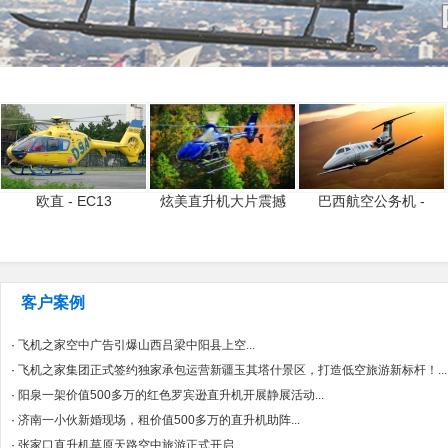
欧直 - EC13
炫美直升机大片震撼
巴西航空公务机 -
客户案例
·
飞机之家空中广告引爆山西吕梁中阳县上空...
·
飞机之家集团正式签约独家承包运营新疆玉其塔什景区，打造低空旅游新标杆！...
·
阳泉一架价值500多万的红色罗宾逊直升机开展静展活动...
·
济南一小伙新婚现场，租价值500多万的直升机助阵...
·
张家口直升机草原天路空中旅游正式开启...