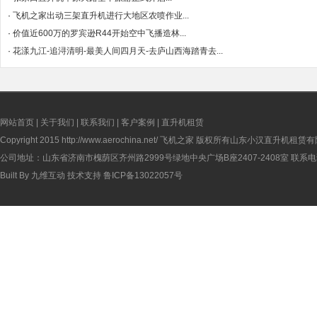
·
飞机之家出动三架直升机进行大地区农喷作业...
·
价值近600万的罗宾逊R44开始空中飞播造林...
·
花漾九江-追浔清明-最美人间四月天-去庐山西海踏青去...
网站首页
|
关于我们
|
联系我们
|
客户案例
|
直升机租赁
Copyright 2015
http://www.aerochina.net/
飞机之家 版权所有山东小汉直升机租赁有
公司地址：山东省济南市槐荫区齐州路2999号绿地中央广场B座2407-2408室 联系电话：
Built By
九维互动
技术支持
鲁ICP备13022057号